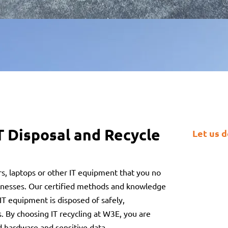
IT Disposal and Recycle
Let us d
, laptops or other IT equipment that you no
businesses. Our certified methods and knowledge
IT equipment is disposed of safely,
s. By choosing IT recycling at W3E, you are
ld hardware and sensitive data.