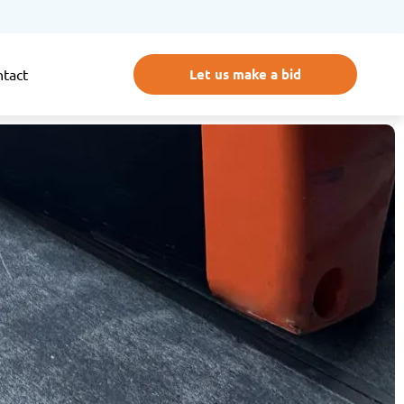
Let us make a bid
tact