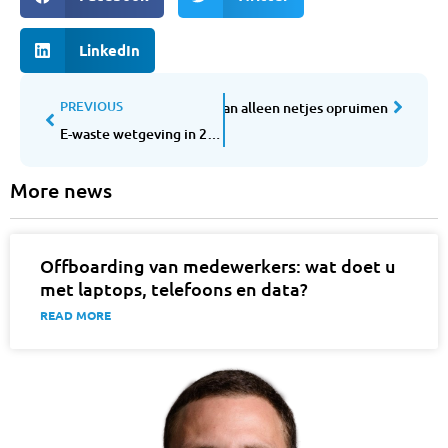
LinkedIn
PREVIOUS
aarom kabelmanagement meer is dan alleen netjes opruimen
E-waste wetgeving in 2026: wat u als bedrijf moet weten over afvoer en hergebruik
More news
Offboarding van medewerkers: wat doet u
met laptops, telefoons en data?
READ MORE