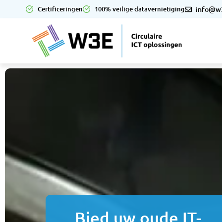
Certificeringen
100% veilige datavernietiging
info@w3
Bied uw oude IT-