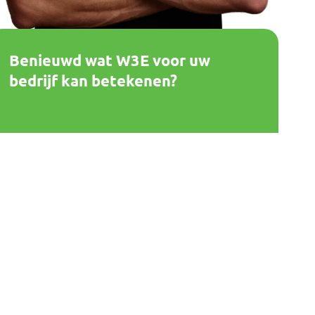
Benieuwd wat W3E voor uw
bedrijf kan betekenen?