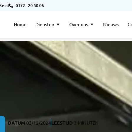
e.nl
0172 - 20 50 06
Home
Diensten
Over ons
Nieuws
C
DATUM
03/12/2024
LEESTIJD
3 MINUTEN